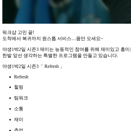
워크샵 고민 끝!
도착에서 복귀까지 원스톱 서비스…몸만 오세요~
야생1박2일 시즌3 재미는 능동적인 참여를 위해 재미있고 흥미로운 
한발 앞선 생각하는 특별한
프로그램을 만들고 있습니다.
야생1박2일 시즌3
「
Refresh
」
Refresh
힐링
팀워크
소통
재미
추억