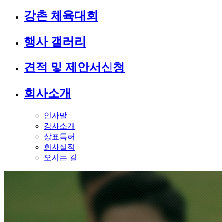
강촌 체육대회
행사 갤러리
견적 및 제안서신청
회사소개
인사말
강사소개
상표특허
회사실적
오시는 길